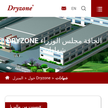



EN
DRYZONE الجافة مجلس الوزراء
شهادات

شهادات
حول Dryzone
المنزل
فنسنت من ماليزيا: